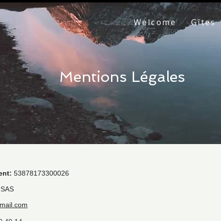
Welcome
Gîtes
Mentions Légales
ent:
53878173300026
SAS
mail.com