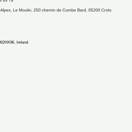
9 49 14
Alpes, Le Moulin, 250 chemin de Combe Bard, 05200 Crots
D02HX96, Ireland.